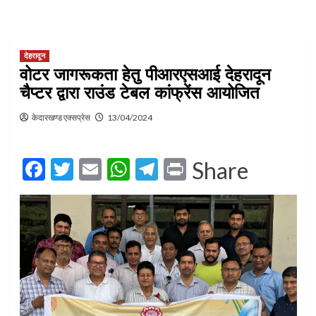
देहरादून
वोटर जागरूकता हेतु पीआरएसआई देहरादून
चैप्टर द्वारा राउंड टेबल कांफ्रेंस आयोजित
केदारखण्ड एक्सप्रेस
13/04/2024
Facebook
Twitter
Email
WhatsApp
Telegram
Print
Share