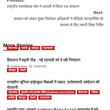
Post
Previous:
राष्ट्रीय स्वयंसेवक संघ ने थराली में किया पथ संचलन
navigation
Next:
मतदान को लेकर मुख्य निर्वाचन अधिकारी ने वीडियो कान्फ्रेंसिंग के
माध्यम से दिए जरूरी दिशा निर्देश
More Stories
केदारनाथ
चमोली
देहरादून
रुद्रप्रयाग
हिमालय में बढ़ती भीड़ : नई त्रासदी को दे रही निमंत्रण
Kuldeep Rana
31/05/2026
देहरादून
पोखरी
राजकीय जूनियर हाईस्कूल शिक्षकों में उबाल, प्रदेशव्यापी आंदोलन की
चेतावनी
उत्तराखंड
कुलदीप राणा आजाद कविता (kuldeep rana kavita)
केदारनाथ
गोपेश्वर
Kuldeep Rana
12/05/2026
चमोली
देहरादून
पोखरी
रुद्रप्रयाग
कुलदीप राणा ‘आजाद’ kuldeep Rana Aazad उत्तराखंड में बने