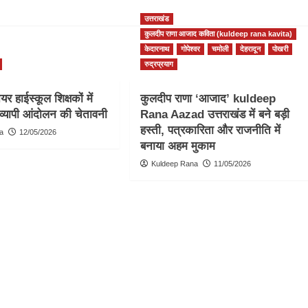
उत्तराखंड
कुलदीप राणा आजाद कविता (kuldeep rana kavita)
केदारनाथ
गोपेश्वर
चमोली
देहरादून
पोखरी
रुद्रप्रयाग
र हाईस्कूल शिक्षकों में
कुलदीप राणा ‘आजाद’ kuldeep
व्यापी आंदोलन की चेतावनी
Rana Aazad उत्तराखंड में बने बड़ी
हस्ती, पत्रकारिता और राजनीति में
a
12/05/2026
बनाया अहम मुकाम
Kuldeep Rana
11/05/2026