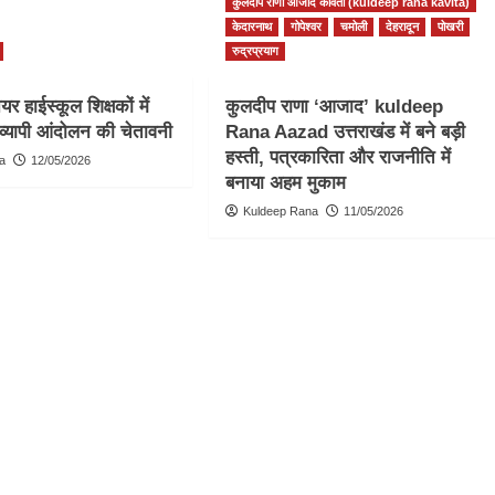
कुलदीप राणा आजाद कविता (kuldeep rana kavita)
केदारनाथ
गोपेश्वर
चमोली
देहरादून
पोखरी
रुद्रप्रयाग
र हाईस्कूल शिक्षकों में
कुलदीप राणा ‘आजाद’ kuldeep
व्यापी आंदोलन की चेतावनी
Rana Aazad उत्तराखंड में बने बड़ी
हस्ती, पत्रकारिता और राजनीति में
a
12/05/2026
बनाया अहम मुकाम
Kuldeep Rana
11/05/2026