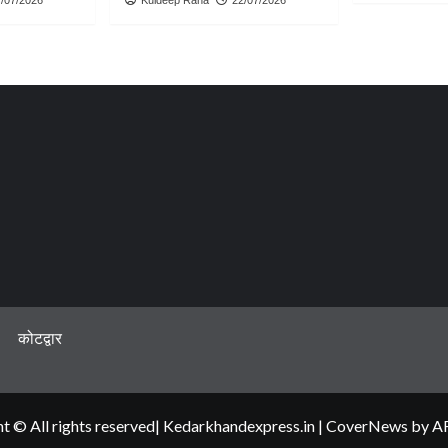
कोटद्वार
t © All rights reserved| Kedarkhandexpress.in
|
CoverNews
by AF