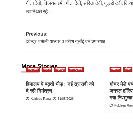
गीता देवी, विजयलक्ष्मी, गीता देवी, सरिता देवी, गुड्डी देवी, 
उपस्थित रहे।
Post
Previous:
देवेंन्द्र चमोली अध्यक्ष व हरीश गुसाँई बने उपाध्यक्ष।
navigation
More Stories
केदारनाथ
चमोली
देहरादून
रुद्रप्रयाग
गोपेश्वर
गौचर
हिमालय में बढ़ती भीड़ : नई त्रासदी को
गौचर मेले मं
दे रही निमंत्रण
जनरल हॉस्पि
गया निःशुल्क 
Kuldeep Rana
31/05/2026
Kuldeep Ran