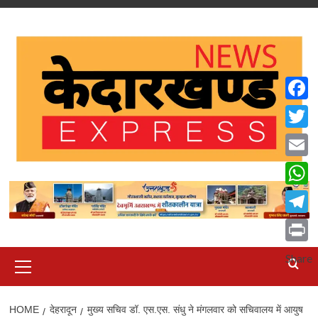
Skip
to
content
Faceb
Twitte
Email
What
Teleg
Print
Primary
Share
Menu
HOME
देहरादून
मुख्य सचिव डॉ. एस.एस. संधु ने मंगलवार को सचिवालय में आयुष