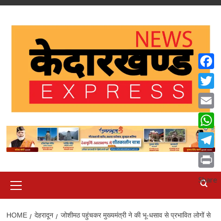
Skip
to
content
Faceb
Twitte
Email
What
Teleg
Print
Primary
Share
Menu
HOME
देहरादून
जोशीमठ पहुंचकर मुख्यमंत्री ने की भू-धसाव से प्रभावित लोगों से