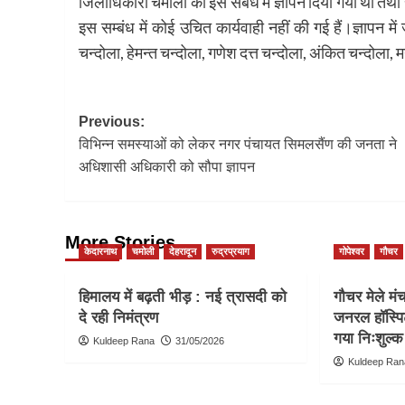
जिलाधिकारी चमोली को इस संबंध में ज्ञापन दिया गया था तथ
इस सम्बंध में कोई उचित कार्यवाही नहीं की गई हैं।ज्ञापन मे
चन्दोला, हेमन्त चन्दोला, गणेश दत्त चन्दोला, अंकित चन्दोला, म
Post
Previous:
विभिन्न समस्याओं को लेकर नगर पंचायत सिमलसैंण की जनता ने
navigation
अधिशासी अधिकारी को सौपा ज्ञापन
More Stories
केदारनाथ
चमोली
देहरादून
रुद्रप्रयाग
गोपेश्वर
गौचर
हिमालय में बढ़ती भीड़ : नई त्रासदी को
गौचर मेले मं
दे रही निमंत्रण
जनरल हॉस्पि
गया निःशुल्क 
Kuldeep Rana
31/05/2026
Kuldeep Ran