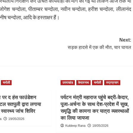
ा स्थलीय निरीक्षण कर उचित कार्यवाही की मांग की गई थी लेकिन आज तक भी
ं जोगेश चन्दोला, पीताम्बर चन्दोला, नवीन चन्दोला, हरीश चन्दोला, लीलानंद
नीष चन्दोला, आदि के हस्ताक्षर हैं।
Next:
सड़क हादसे में एक की मौत, चार घायल
चमोली
उत्तराखंड
केदारनाथ
चमोली
रुद्रप्रयाग
च पर द हंस फाउंडेशन
पर्यटन मंत्री महाराज पहुंचे बद्री-केदार,
टल सतपुली द्वारा लगाया
पूजा-अर्चना के साथ देश-प्रदेश में सुख,
स्वास्थ्य जांच शिविर
समृद्धि की कामना कर यात्रा व्यवस्थाओं
का लिया जायजा
a
19/05/2026
Kuldeep Rana
18/05/2026