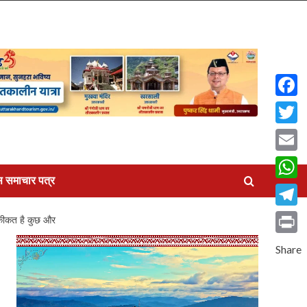
Faceb
Twitte
Email
स समाचार पत्र
What
Teleg
हकीकत है कुछ और
Print
Share