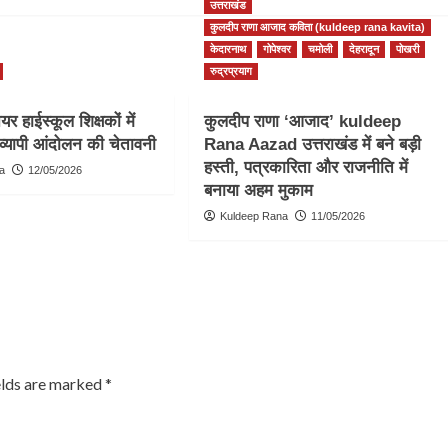
उत्तराखंड
कुलदीप राणा आजाद कविता (kuldeep rana kavita)
केदारनाथ
गोपेश्वर
चमोली
देहरादून
पोखरी
रुद्रप्रयाग
र हाईस्कूल शिक्षकों में
कुलदीप राणा ‘आजाद’ kuldeep
व्यापी आंदोलन की चेतावनी
Rana Aazad उत्तराखंड में बने बड़ी
हस्ती, पत्रकारिता और राजनीति में
a
12/05/2026
बनाया अहम मुकाम
Kuldeep Rana
11/05/2026
elds are marked
*