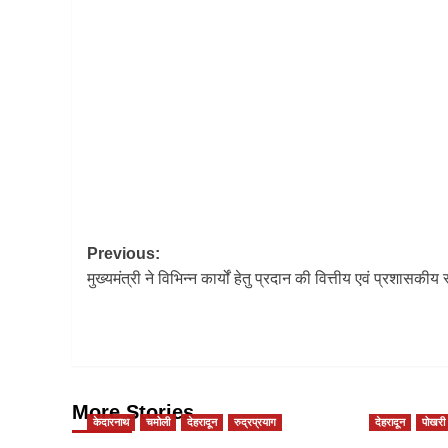
Post
Previous:
मुख्यमंत्री ने विभिन्न कार्यों हेतु प्रदान की वित्तीय एवं प्रशासकीय 
navigation
More Stories
केदारनाथ
चमोली
देहरादून
रुद्रप्रयाग
देहरादून
पोखरी