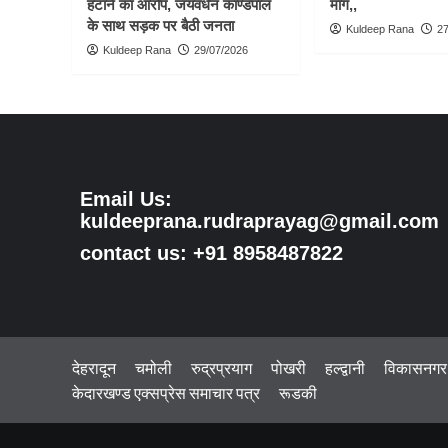
हटाने का आरोप, जयवर्धन काण्डपाल
मांग,,
के साथ सड़क पर बैठी जनता
Kuldeep Rana
27
Kuldeep Rana
29/07/2026
Email Us:
kuldeeprana.rudraprayag@gmail.com
contact us: +91 8958487822
देहरादून
चमोली
रुद्रप्रयाग
पोखरी
हल्द्वानी
विकासनगर
केदारखण्ड एक्सप्रेस समाचार पत्र
रूडकी