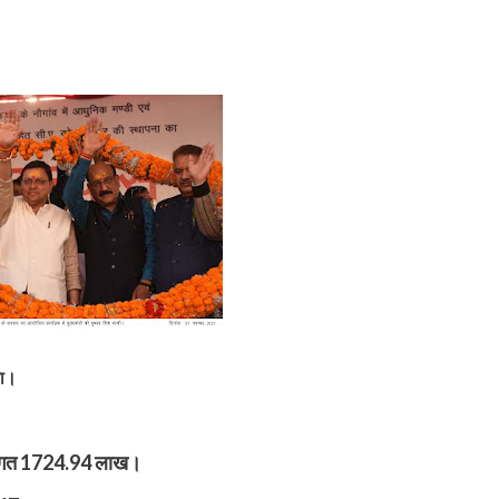
या।
गत 1724.94 लाख।