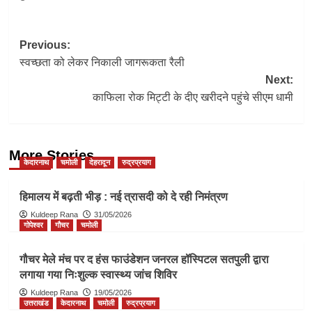
Post
Previous:
स्वच्छता को लेकर निकाली जागरूकता रैली
navigation
Next:
काफिला रोक मिट्टी के दीए खरीदने पहुंचे सीएम धामी
More Stories
केदारनाथ
चमोली
देहरादून
रुद्रप्रयाग
हिमालय में बढ़ती भीड़ : नई त्रासदी को दे रही निमंत्रण
Kuldeep Rana
31/05/2026
गोपेश्वर
गौचर
चमोली
गौचर मेले मंच पर द हंस फाउंडेशन जनरल हॉस्पिटल सतपुली द्वारा
लगाया गया निःशुल्क स्वास्थ्य जांच शिविर
Kuldeep Rana
19/05/2026
उत्तराखंड
केदारनाथ
चमोली
रुद्रप्रयाग