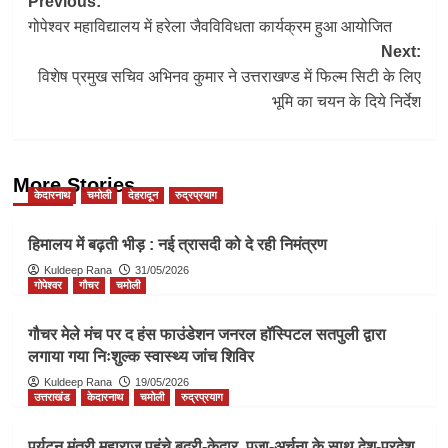
Post
Previous:
गोपेश्वर महाविद्यालय में हरेला जैवविविधता कार्यक्रम हुआ आयोजित
navigation
Next:
विशेष प्रमुख सचिव अभिनव कुमार ने उत्तराखण्ड में फिल्म सिटी के लिए
भूमि का चयन के दिये निर्देश
More Stories
केदारनाथ
चमोली
देहरादून
रुद्रप्रयाग
हिमालय में बढ़ती भीड़ : नई त्रासदी को दे रही निमंत्रण
Kuldeep Rana
31/05/2026
गोपेश्वर
गौचर
चमोली
गौचर मेले मंच पर द हंस फाउंडेशन जनरल हॉस्पिटल सतपुली द्वारा
लगाया गया निःशुल्क स्वास्थ्य जांच शिविर
Kuldeep Rana
19/05/2026
उत्तराखंड
केदारनाथ
चमोली
रुद्रप्रयाग
पर्यटन मंत्री महाराज पहुंचे बद्री-केदार, पूजा-अर्चना के साथ देश-प्रदेश