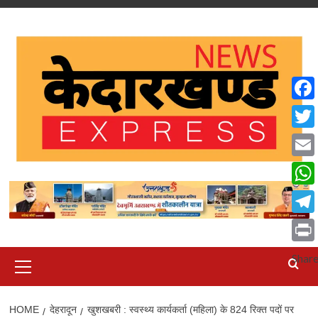
Skip
to
content
Face
Twit
Emai
What
Tele
Print
Primary
Shar
Menu
HOME
देहरादून
खुशखबरी : स्वस्थ्य कार्यकर्ता (महिला) के 824 रिक्त पदों पर