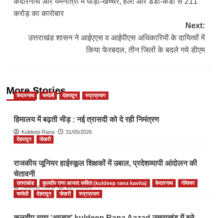
केदारनाथ और यमनोत्री में घोड़ा-खच्चर, हेली और डंडी-कंडी से 211
navigation
करोड़ का कारोबार
Next:
उत्तराखंड शासन ने आईएएस व आईपीएस अधिकारियों के दायित्वों में
किया फेरबदल, तीन जिलों के बदले गये डीएम
More Stories
केदारनाथ
चमोली
देहरादून
रुद्रप्रयाग
हिमालय में बढ़ती भीड़ : नई त्रासदी को दे रही निमंत्रण
Kuldeep Rana
31/05/2026
देहरादून
पोखरी
राजकीय जूनियर हाईस्कूल शिक्षकों में उबाल, प्रदेशव्यापी आंदोलन की
चेतावनी
उत्तराखंड
कुलदीप राणा आजाद कविता (kuldeep rana kavita)
केदारनाथ
गोपेश्वर
Kuldeep Rana
12/05/2026
चमोली
देहरादून
पोखरी
रुद्रप्रयाग
कुलदीप राणा ‘आजाद’ kuldeep Rana Aazad उत्तराखंड में बने