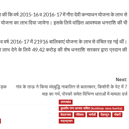
ोषणा की कि वर्ष 2015-16 व 2016-17 में गौरा देवी कन्याधन योजना के लाभ से
्वारा योजना का लाभ दिया जायेगा। इसके लिये वांछित आवश्यक धनराशि की भी
एं व वर्ष 2016-17 में 21916 बालिकाएं योजना के लाभ से वंचित रह गई थीं।
ाभ देने के लिये 49.42 करोड़ की शेष धनराशि सरकार द्वारा प्रदान की
Next:
 सड़क
गांव के ताऊ ने किया मंदबुद्धि नाबालिग से बलात्कार, किशोरी के पेट में 7
माह का गर्भ, पोस्को समेत विभिन्न धाराओं में मामला दर्ज
उत्तराखंड
कुलदीप राणा आजाद कविता (kuldeep rana kavita)
केदारनाथ
गोपेश्वर
चमोली
देहरादून
पोखरी
रुद्रप्रयाग