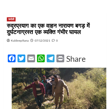
चमोली
रुद्रप्रयाग का एक वाहन नारायण बगड़ में
दुर्घटनाग्रस्त एक व्यक्ति गंभीर घायल
Kuldeep Rana
07/12/2021
0
Facebook
Twitter
Email
WhatsApp
Telegram
Print
Share