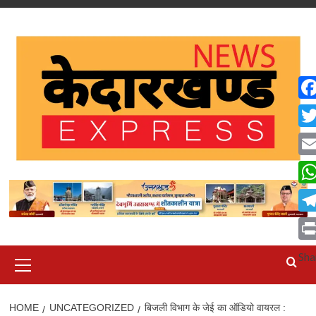
Skip
to
content
Fa
Twi
Ema
Wh
Tel
Pri
Primary
Sha
Menu
HOME
UNCATEGORIZED
बिजली विभाग के जेई का ऑडियो वायरल :