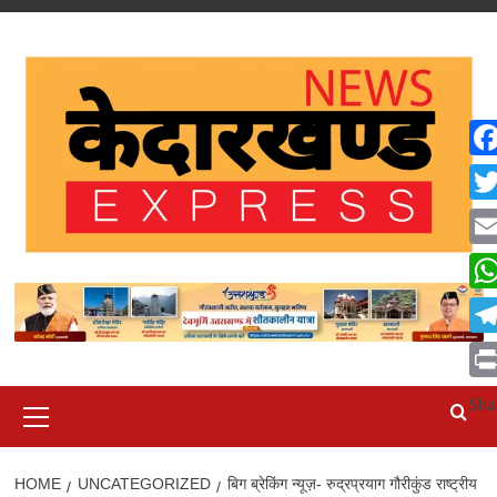
Skip
to
content
Fa
Twi
Ema
Wh
Tel
Pri
Primary
Sha
Menu
HOME
UNCATEGORIZED
बिग ब्रेकिंग न्यूज़- रुद्रप्रयाग गौरीकुंड राष्ट्रीय