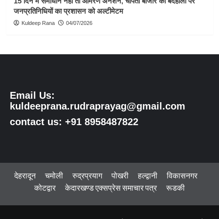
15 दिन में समाधान नहीं तो आमरण अनशन, चोपता बाजार की बदहाली पर
जनप्रतिनिधियों का प्रशासन को अल्टीमेटम
Kuldeep Rana
04/07/2026
Email Us:
kuldeeprana.rudraprayag@gmail.com
contact us: +91 8958487822
देहरादून
चमोली
रुद्रप्रयाग
पोखरी
हल्द्वानी
विकासनगर
कोटद्वार
केदारखण्ड एक्सप्रेस समाचार पत्र
रूडकी