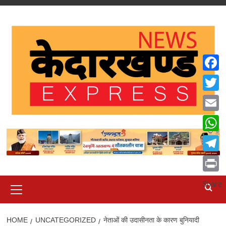
Skip
to
content
Faceb
Twitte
Email
What
Teleg
Print
Primary
Share
Menu
HOME
UNCATEGORIZED
नेताओं की उदासीनता के कारण बुनियादी