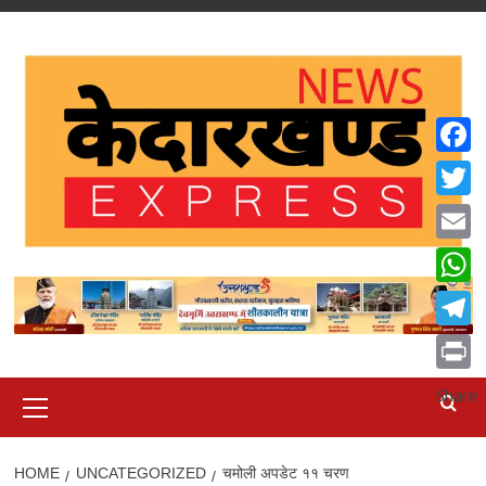
Skip
to
content
Faceb
Twitte
Email
What
Teleg
Print
Primary
Share
Menu
HOME
UNCATEGORIZED
चमोली अपडेट ११ चरण