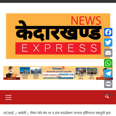
Skip
to
content
Faceb
Twitte
Email
What
Teleg
Print
Primary
Share
Menu
HOME
चमोली
गौचर मेले मंच पर द हंस फाउंडेशन जनरल हॉस्पिटल सतपुली द्वारा