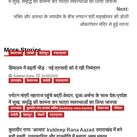
में सुख, समृद्धि की कामना कर यात्रा व्यवस्थाओं का लिया जायजा
Next:
भक्ति और आस्था के जयघोष के बीच भगवान श्री मद्महेश्वर की डोली
ओंकारेश्वर मंदिर से हुई रवाना
More Stories
केदारनाथ
चमोली
देहरादून
रुद्रप्रयाग
हिमालय में बढ़ती भीड़ : नई त्रासदी को दे रही निमंत्रण
Kuldeep Rana
31/05/2026
उत्तराखंड
केदारनाथ
चमोली
रुद्रप्रयाग
पर्यटन मंत्री महाराज पहुंचे बद्री-केदार, पूजा-अर्चना के साथ देश-प्रदेश
में सुख, समृद्धि की कामना कर यात्रा व्यवस्थाओं का लिया जायजा
उत्तराखंड
कुलदीप राणा आजाद कविता (kuldeep rana kavita)
केदारनाथ
गोपेश्वर
Kuldeep Rana
18/05/2026
चमोली
देहरादून
पोखरी
रुद्रप्रयाग
कुलदीप राणा ‘आजाद’ kuldeep Rana Aazad उत्तराखंड में बने
बड़ी हस्ती, पत्रकारिता और राजनीति में बनाया अहम मुकाम