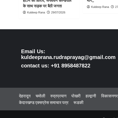
हटाने का आरोप, जयवर्धन काण्डपाल
मांग,,
के साथ सड़क पर बैठी जनता
Kuldeep Rana
27
Kuldeep Rana
29/07/2026
Email Us:
kuldeeprana.rudraprayag@gmail.com
contact us: +91 8958487822
देहरादून
चमोली
रुद्रप्रयाग
पोखरी
हल्द्वानी
विकासनगर
केदारखण्ड एक्सप्रेस समाचार पत्र
रूडकी