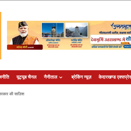
जनीति
यूट्यूब चैनल
नैनीताल
ब्रेकिंग न्यूज़
केदारखण्ड एक्सप्रे
सरकार की साज़िश