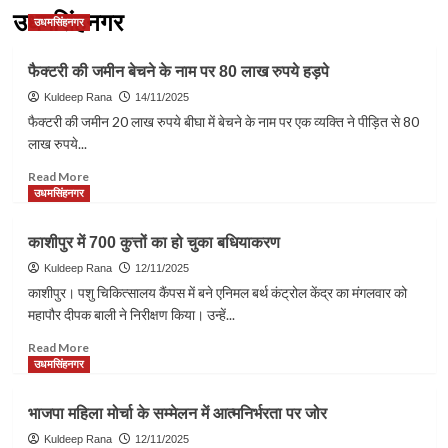
उधमसिंहनगर
उधमसिंहनगर
फैक्टरी की जमीन बेचने के नाम पर 80 लाख रुपये हड़पे
Kuldeep Rana
14/11/2025
फैक्टरी की जमीन 20 लाख रुपये बीघा में बेचने के नाम पर एक व्यक्ति ने पीड़ित से 80
लाख रुपये...
Read
Read More
more
उधमसिंहनगर
about
फैक्टरी
काशीपुर में 700 कुत्तों का हो चुका बधियाकरण
की
जमीन
Kuldeep Rana
12/11/2025
बेचने
काशीपुर। पशु चिकित्सालय कैंपस में बने एनिमल बर्थ कंट्रोल केंद्र का मंगलवार को
के
महापौर दीपक बाली ने निरीक्षण किया। उन्हें...
नाम
पर
Read
Read More
80
more
उधमसिंहनगर
लाख
about
रुपये
काशीपुर
भाजपा महिला मोर्चा के सम्मेलन में आत्मनिर्भरता पर जोर
हड़पे
में
700
Kuldeep Rana
12/11/2025