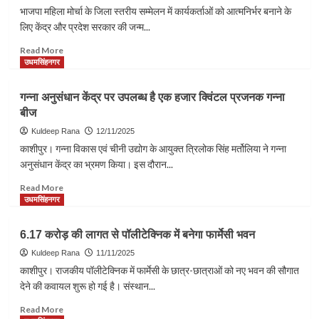
कुत्तों
भाजपा महिला मोर्चा के जिला स्तरीय सम्मेलन में कार्यकर्ताओं को आत्मनिर्भर बनाने के
का
लिए केंद्र और प्रदेश सरकार की जन्म...
हो
चुका
Read
Read More
बधियाकरण
more
उधमसिंहनगर
about
भाजपा
गन्ना अनुसंधान केंद्र पर उपलब्ध है एक हजार क्विंटल प्रजनक गन्ना
महिला
बीज
मोर्चा
के
Kuldeep Rana
12/11/2025
सम्मेलन
काशीपुर। गन्ना विकास एवं चीनी उद्योग के आयुक्त त्रिलोक सिंह मर्तोलिया ने गन्ना
में
अनुसंधान केंद्र का भ्रमण किया। इस दौरान...
आत्मनिर्भरता
पर
Read
Read More
जोर
more
उधमसिंहनगर
about
गन्ना
6.17 करोड़ की लागत से पॉलीटेक्निक में बनेगा फार्मेसी भवन
अनुसंधान
केंद्र
Kuldeep Rana
11/11/2025
पर
काशीपुर। राजकीय पॉलीटेक्निक में फार्मेसी के छात्र-छात्राओं को नए भवन की सौगात
उपलब्ध
देने की कवायल शुरू हो गई है। संस्थान...
है
एक
Read
Read More