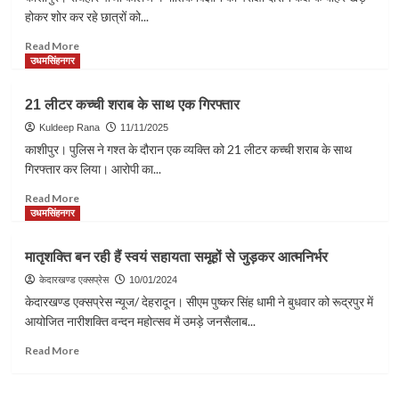
गए
होकर शोर कर रहे छात्रों को...
नाबालिग
को
Read
Read More
पीटा,
more
उधमसिंहनगर
केस
about
कक्ष
21 लीटर कच्ची शराब के साथ एक गिरफ्तार
में
चल
Kuldeep Rana
11/11/2025
रही
काशीपुर। पुलिस ने गश्त के दौरान एक व्यक्ति को 21 लीटर कच्ची शराब के साथ
थी
गिरफ्तार कर लिया। आरोपी का...
परीक्षा,
बाहर
Read
Read More
भिड़
more
उधमसिंहनगर
गए
about
प्राध्यापक
21
मातृशक्ति बन रही हैं स्वयं सहायता समूहों से जुड़कर आत्मनिर्भर
और
लीटर
छात्र
कच्ची
केदारखण्ड एक्सप्रेस
10/01/2024
शराब
केदारखण्ड एक्सप्रेस न्यूज/ देहरादून। सीएम पुष्कर सिंह धामी ने बुधवार को रूद्रपुर में
के
आयोजित नारीशक्ति वन्दन महोत्सव में उमड़े जनसैलाब...
साथ
एक
Read
Read More
गिरफ्तार
more
about
मातृशक्ति