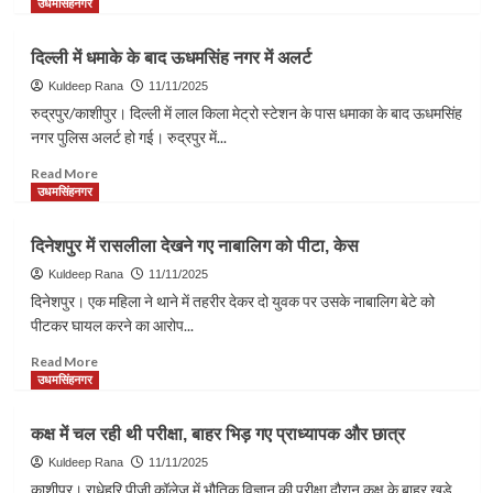
हजार
more
उधमसिंहनगर
क्विंटल
about
प्रजनक
6.17
दिल्ली में धमाके के बाद ऊधमसिंह नगर में अलर्ट
गन्ना
करोड़
बीज
की
Kuldeep Rana
11/11/2025
लागत
रुद्रपुर/काशीपुर। दिल्ली में लाल किला मेट्रो स्टेशन के पास धमाका के बाद ऊधमसिंह
से
नगर पुलिस अलर्ट हो गई। रुद्रपुर में...
पॉलीटेक्निक
में
Read
Read More
बनेगा
more
उधमसिंहनगर
फार्मेसी
about
भवन
दिल्ली
दिनेशपुर में रासलीला देखने गए नाबालिग को पीटा, केस
में
धमाके
Kuldeep Rana
11/11/2025
के
दिनेशपुर। एक महिला ने थाने में तहरीर देकर दो युवक पर उसके नाबालिग बेटे को
बाद
पीटकर घायल करने का आरोप...
ऊधमसिंह
नगर
Read
Read More
में
more
उधमसिंहनगर
अलर्ट
about
दिनेशपुर
कक्ष में चल रही थी परीक्षा, बाहर भिड़ गए प्राध्यापक और छात्र
में
रासलीला
Kuldeep Rana
11/11/2025
देखने
काशीपुर। राधेहरि पीजी कॉलेज में भौतिक विज्ञान की परीक्षा दौरान कक्ष के बाहर खड़े