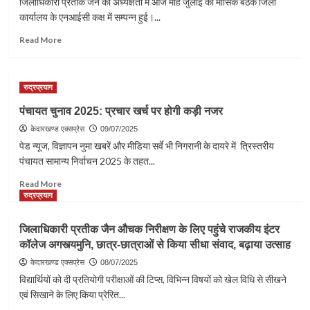
जिलाधिकारी प्रतीक जैन की अध्यक्षता में आज माह जुलाई की मासिक बैठक जिला
को
कार्यालय के एनआईसी कक्ष में सम्पन्न हुई।...
दिए
आवश्यक
Read
Read More
दिशा
more
निर्देश
about
राजस्व
रुद्रप्रयाग
वसूली,
राजस्व
पंचायत चुनाव 2025: प्रचार खर्च पर होगी कड़ी नजर
पुलिस
केदारखण्ड एक्सप्रेस
प्रकरणों
09/07/2025
से
पेड न्यूज, विज्ञापन नुमा खबरें और मीडिया सर्वे भी निगरानी के दायरे में त्रिस्तरीय
लेकर
पंचायत सामान्य निर्वाचन 2025 के तहत...
प्लास्टिक
Read
प्रतिबंध
Read More
more
अभियान
रुद्रप्रयाग
about
सहित
पंचायत
अनेक
जिलाधिकारी प्रतीक जैन औचक निरीक्षण के लिए पहुंचे राजकीय इंटर
चुनाव
मुद्दों
कॉलेज अगस्त्यमुनि, छात्र-छात्राओं से किया सीधा संवाद, बढ़ाया उत्साह
2025:
पर
प्रचार
हुई
केदारखण्ड एक्सप्रेस
08/07/2025
खर्च
चर्चा
विद्यार्थियों को दी प्रतियोगी परीक्षाओं की टिप्स, विभिन्न विषयों को खेल विधि से सीखने
पर
एवं सिखाने के लिए किया प्रेरित...
होगी