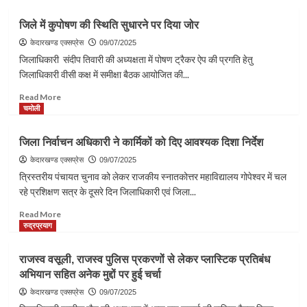
about
सहयोग
यूसीसी
करें
जिले में कुपोषण की स्थिति सुधारने पर दिया जोर
के
बैंकर्स:
तहत
केदारखण्ड एक्सप्रेस
जिलाधिकारी
09/07/2025
विवाह
जिलाधिकारी संदीप तिवारी की अध्यक्षता में पोषण ट्रैकर ऐप की प्रगति हेतु
पंजीकरण
जिलाधिकारी वीसी कक्ष में समीक्षा बैठक आयोजित की...
26
जुलाई
Read
Read More
तक
more
चमोली
होगा
about
निःशुल्क
जिले
जिला निर्वाचन अधिकारी ने कार्मिकों को दिए आवश्यक दिशा निर्देश
में
कुपोषण
केदारखण्ड एक्सप्रेस
09/07/2025
की
त्रिस्तरीय पंचायत चुनाव को लेकर राजकीय स्नातकोत्तर महाविद्यालय गोपेश्वर में चल
स्थिति
रहे प्रशिक्षण सत्र के दूसरे दिन जिलाधिकारी एवं जिला...
सुधारने
पर
Read
Read More
दिया
more
रुद्रप्रयाग
जोर
about
जिला
राजस्व वसूली, राजस्व पुलिस प्रकरणों से लेकर प्लास्टिक प्रतिबंध
निर्वाचन
अभियान सहित अनेक मुद्दों पर हुई चर्चा
अधिकारी
ने
केदारखण्ड एक्सप्रेस
09/07/2025
कार्मिकों