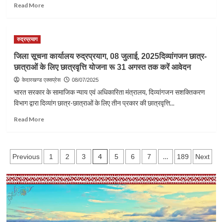
कड़ी
Read
Read More
नजर
more
about
जिलाधिकारी
रुद्रप्रयाग
प्रतीक
जैन
जिला सूचना कार्यालय रुद्रप्रयाग, 08 जुलाई, 2025दिव्यांगजन छात्र-
औचक
छात्राओं के लिए छात्रवृत्ति योजना रू 31 अगस्त तक करें आवेदन
निरीक्षण
के
केदारखण्ड एक्सप्रेस
08/07/2025
लिए
भारत सरकार के सामाजिक न्याय एवं अधिकारिता मंत्रालय, दिव्यांगजन सशक्तिकरण
पहुंचे
विभाग द्वारा दिव्यांग छात्र-छात्राओं के लिए तीन प्रकार की छात्रवृत्ति...
राजकीय
इंटर
Read
Read More
कॉलेज
more
अगस्त्यमुनि,
about
छात्र-
जिला
Posts
छात्राओं
सूचना
4
…
Previous
1
2
3
5
6
7
189
Next
से
कार्यालय
pagination
किया
रुद्रप्रयाग,
सीधा
08
संवाद,
जुलाई,
बढ़ाया
2025दिव्यांगजन
उत्साह
छात्र-
छात्राओं