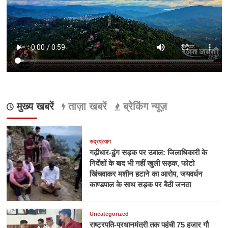
के
लिए
छात्रवृत्ति
योजना
रू
31
अगस्त
तक
करें
आवेदन
मुख्य खबरें
ताज़ा खबरें
ब्रेकिंग न्यूज़
रुद्रप्रयाग
गढ़ीधार-ढुंग सड़क पर उबाल: जिलाधिकारी के
निर्देशों के बाद भी नहीं खुली सड़क, फोटो
खिंचवाकर मशीन हटाने का आरोप, जयवर्धन
काण्डपाल के साथ सड़क पर बैठी जनता
Uncategorized
राष्ट्रपति-प्रधानमंत्री तक पहुंची 75 हजार गौ