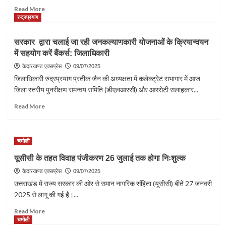
खाता
Read
Read More
संबंधी
more
रुद्रप्रयाग
दिशा-
about
निर्देश
रुद्रप्रयाग
सरकार द्वारा चलाई जा रही जनकल्याणकारी योजनाओं के क्रियान्वयन
जारी
जनपद
में सहयोग करें बैंकर्स: जिलाधिकारी
में
त्रिस्तरीय
केदारखण्ड एक्सप्रेस
09/07/2025
पंचायत
जिलाधिकारी रुद्रप्रयाग प्रतीक जैन की अध्यक्षता में कलेक्ट्रेट सभागार में आज
चुनाव
जिला स्तरीय पुनरीक्षण समन्वय समिति (डीएलआरसी) और आरसेटी सलाहकार...
के
नामांकन
Read
Read More
पत्रों
more
की
about
जांच
सरकार
चमोली
पूर्ण
द्वारा
चलाई
यूसीसी के तहत विवाह पंजीकरण 26 जुलाई तक होगा निःशुल्क
जा
केदारखण्ड एक्सप्रेस
रही
09/07/2025
जनकल्याणकारी
उत्तराखंड में राज्य सरकार की ओर से समान नागरिक संहिता (यूसीसी) बीते 27 जनवरी
योजनाओं
2025 से लागू की गई है।...
के
Read
क्रियान्वयन
Read More
more
में
चमोली