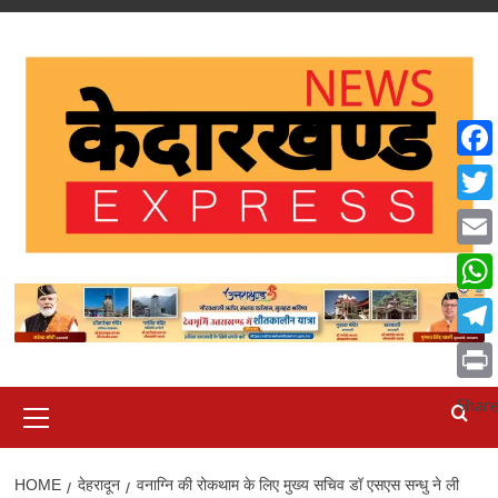
Skip
to
content
Face
Twit
Emai
What
Tele
Print
Primary
Shar
Menu
HOME
देहरादून
वनाग्नि की रोकथाम के लिए मुख्य सचिव डॉ एसएस सन्धु ने ली