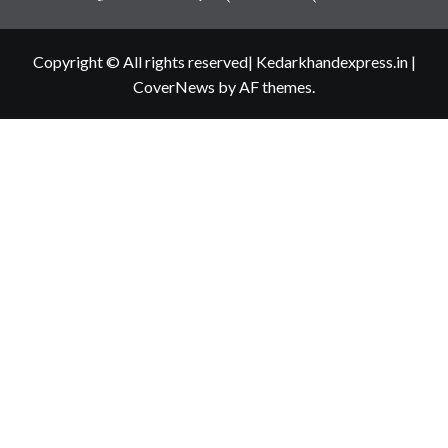
Copyright © All rights reserved| Kedarkhandexpress.in
|
CoverNews
by AF themes.