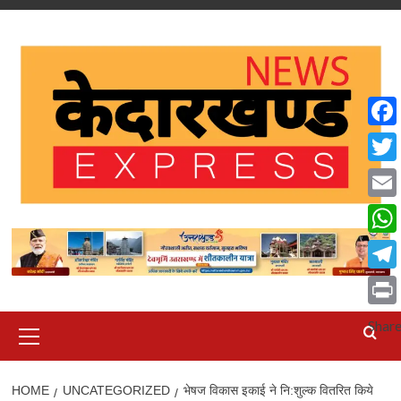
Skip
to
content
Face
Twit
Emai
What
Tele
Print
Primary
Shar
Menu
HOME
UNCATEGORIZED
भेषज विकास इकाई ने नि:शुल्क वितरित किये