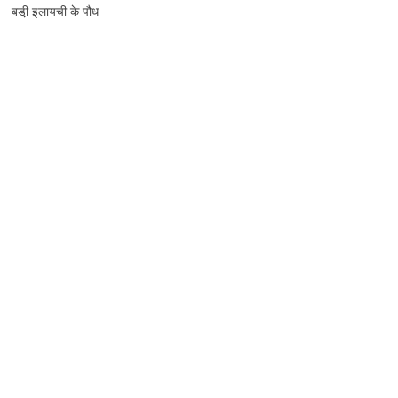
बडी़ इलायची के पौध