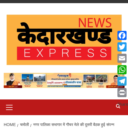
Skip
to
content
Face
Twit
Emai
What
Tele
Print
Primary
Shar
Menu
HOME
चमोली
नगर पालिका सभागार में गौचर मेले की दूसरी बैठक हुई संपन्न