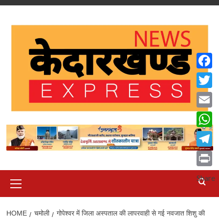
Skip
to
content
Faceb
Twitte
Email
What
Teleg
Print
Primary
Share
Menu
HOME
चमोली
गोपेश्वर में जिला अस्पताल की लापरवाही से गई नवजात शिशु की