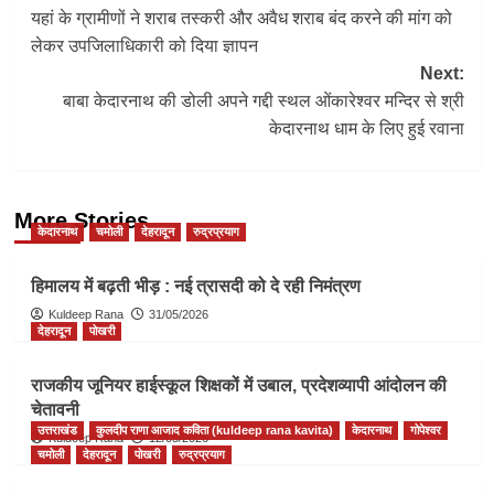
यहां के ग्रामीणों ने शराब तस्करी और अवैध शराब बंद करने की मांग को
navigation
लेकर उपजिलाधिकारी को दिया ज्ञापन
Next:
बाबा केदारनाथ की डोली अपने गद्दी स्थल ओंकारेश्वर मन्दिर से श्री
केदारनाथ धाम के लिए हुई रवाना
More Stories
केदारनाथ
चमोली
देहरादून
रुद्रप्रयाग
हिमालय में बढ़ती भीड़ : नई त्रासदी को दे रही निमंत्रण
Kuldeep Rana
31/05/2026
देहरादून
पोखरी
राजकीय जूनियर हाईस्कूल शिक्षकों में उबाल, प्रदेशव्यापी आंदोलन की
चेतावनी
उत्तराखंड
कुलदीप राणा आजाद कविता (kuldeep rana kavita)
केदारनाथ
गोपेश्वर
Kuldeep Rana
12/05/2026
चमोली
देहरादून
पोखरी
रुद्रप्रयाग