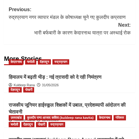
Post
Previous:
रुद्रप्रयाग नगर व्यापार मंडल के कोषाध्यक्ष चुने गए कुलदीप कप्रवाण
navigation
Next:
भारी बर्फबारी के कारण केदारनाथ यात्रा पर अस्थाई रोक
More Stories
केदारनाथ
चमोली
देहरादून
रुद्रप्रयाग
हिमालय में बढ़ती भीड़ : नई त्रासदी को दे रही निमंत्रण
Kuldeep Rana
31/05/2026
देहरादून
पोखरी
राजकीय जूनियर हाईस्कूल शिक्षकों में उबाल, प्रदेशव्यापी आंदोलन की
चेतावनी
उत्तराखंड
कुलदीप राणा आजाद कविता (kuldeep rana kavita)
केदारनाथ
गोपेश्वर
Kuldeep Rana
12/05/2026
चमोली
देहरादून
पोखरी
रुद्रप्रयाग