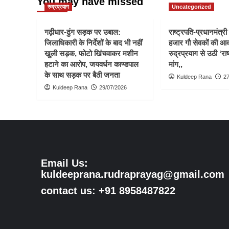
You may have missed
रुद्रप्रयाग
Uncategorized
गढ़ीधार-ढुंग सड़क पर उबाल:
राष्ट्रपति-प्रधानमंत्र
जिलाधिकारी के निर्देशों के बाद भी नहीं
हजार गौ सेवकों की आ
खुली सड़क, फोटो खिंचवाकर मशीन
रुद्रप्रयाग से उठी ‘राष
हटाने का आरोप, जयवर्धन काण्डपाल
मांग,,
के साथ सड़क पर बैठी जनता
Kuldeep Rana
27
Kuldeep Rana
29/07/2026
Email Us:
kuldeeprana.rudraprayag@gmail.com
contact us: +91 8958487822