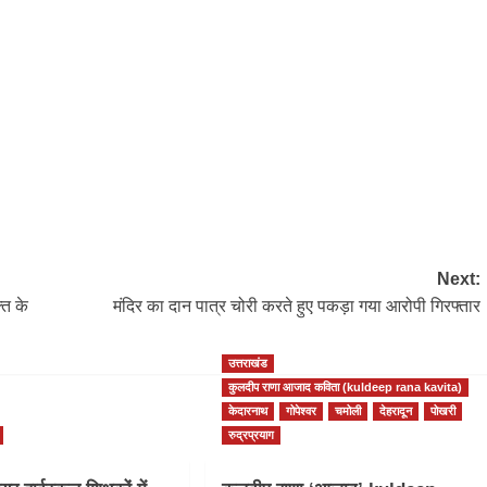
Next:
ति के
मंदिर का दान पात्र चोरी करते हुए पकड़ा गया आरोपी गिरफ्तार
उत्तराखंड
कुलदीप राणा आजाद कविता (kuldeep rana kavita)
केदारनाथ
गोपेश्वर
चमोली
देहरादून
पोखरी
रुद्रप्रयाग