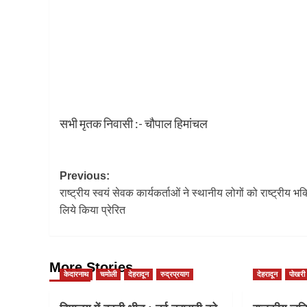
सभी मृतक निवासी :- चौपाल हिमांचल
Post
Previous:
राष्ट्रीय स्वयं सेवक कार्यकर्ताओं ने स्थानीय लोगों को राष्ट्रीय भक्
navigation
लिये किया प्रेरित
More Stories
केदारनाथ
चमोली
देहरादून
रुद्रप्रयाग
देहरादून
पोखरी