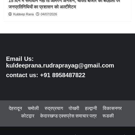
15 दिन में समाधान नहीं तो आमरण अनशन, चोपता बाजार की बदहाली पर
जनप्रतिनिधियों का प्रशासन को अल्टीमेटम
Kuldeep Rana
04/07/2026
Email Us:
kuldeeprana.rudraprayag@gmail.com
contact us: +91 8958487822
देहरादून
चमोली
रुद्रप्रयाग
पोखरी
हल्द्वानी
विकासनगर
कोटद्वार
केदारखण्ड एक्सप्रेस समाचार पत्र
रूडकी