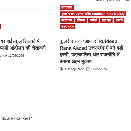
उत्तराखंड
कुलदीप राणा आजाद कविता (kuldeep rana kavita)
केदारनाथ
गोपेश्वर
चमोली
देहरादून
पोखरी
रुद्रप्रयाग
र हाईस्कूल शिक्षकों में
कुलदीप राणा ‘आजाद’ kuldeep
व्यापी आंदोलन की चेतावनी
Rana Aazad उत्तराखंड में बने बड़ी
हस्ती, पत्रकारिता और राजनीति में
a
12/05/2026
बनाया अहम मुकाम
Kuldeep Rana
11/05/2026
elds are marked
*