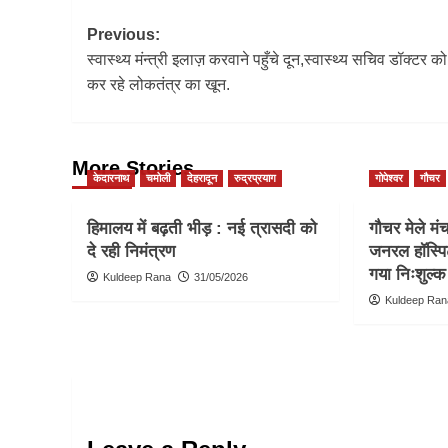
Post
Previous:
स्वास्थ्य मंन्त्री इलाज़ करवाने पहुँचे दून,स्वास्थ्य सचिव डॉक्टर 
navigation
कर रहे लोकतंत्र का खून.
More Stories
केदारनाथ
चमोली
देहरादून
रुद्रप्रयाग
गोपेश्वर
गौचर
हिमालय में बढ़ती भीड़ : नई त्रासदी को
गौचर मेले मं
दे रही निमंत्रण
जनरल हॉस्पि
गया निःशुल्क 
Kuldeep Rana
31/05/2026
Kuldeep Ran