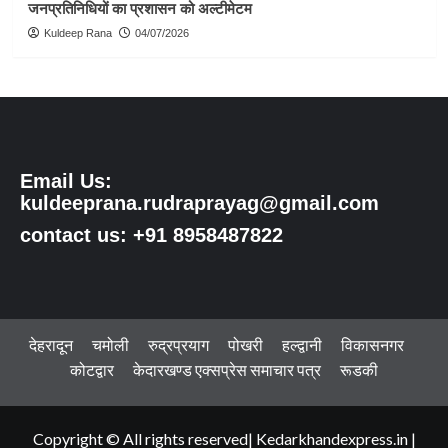
जनप्रतिनिधियों का प्रशासन को अल्टीमेटम
Kuldeep Rana
04/07/2026
Email Us:
kuldeeprana.rudraprayag@gmail.com
contact us: +91 8958487822
देहरादून
चमोली
रुद्रप्रयाग
पोखरी
हल्द्वानी
विकासनगर
कोटद्वार
केदारखण्ड एक्सप्रेस समाचार पत्र
रूडकी
Copyright © All rights reserved| Kedarkhandexpress.in
|