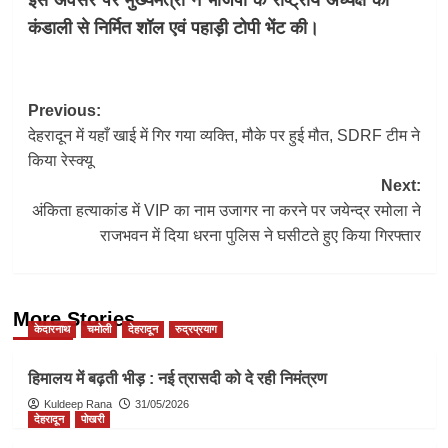
इस अवसर पर मुख्यमंत्री ने भाजपा के राष्ट्रीय अध्यक्ष को
कंडाली से निर्मित शॉल एवं पहाड़ी टोपी भेंट की।
Post
Previous:
देहरादून में यहाँ खाई में गिर गया व्यक्ति, मौके पर हुई मौत, SDRF टीम ने
navigation
किया रेस्क्यू
Next:
अंकिता हत्याकांड में VIP का नाम उजागर ना करने पर जयेन्द्र रमोला ने
राजभवन में दिया धरना पुलिस ने घसीटते हुए किया गिरफ्तार
More Stories
केदारनाथ
चमोली
देहरादून
रुद्रप्रयाग
हिमालय में बढ़ती भीड़ : नई त्रासदी को दे रही निमंत्रण
Kuldeep Rana
31/05/2026
देहरादून
पोखरी