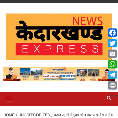
Skip
to
content
Face
Twit
Emai
What
Tele
Print
Primary
Shar
Menu
HOME
UNCATEGORIZED
बडमा पट्टी में ग्रामीणों ने भाजपा प्रदेश मीडिया