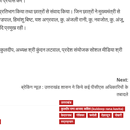
ा प्रयास करें।
प्रतिभाग किया तथा छात्रों से संवाद किया। जिन छात्रों ने मुख्यमंत्री से
ाण्डपाल, हिमांशु बिष्ट, यश अग्रवाल, कु. अंजली रानी, कु. नवजोत, कु. अंजू,
दि प्रमुख रही।
्री कुलदीप, अध्यक्ष श्री कुंदन लटवाल, प्रदेश संयोजक सोशल मीडिया श्री
Next:
ब्रेकिंग न्यूज़ : उत्तराखंड शासन ने किये कई पीसीएस अधिकारियों के
तबादले
उत्तराखंड
कुलदीप राणा आजाद कविता (kuldeep rana kavita)
केदारनाथ
गोपेश्वर
चमोली
देहरादून
पोखरी
रुद्रप्रयाग