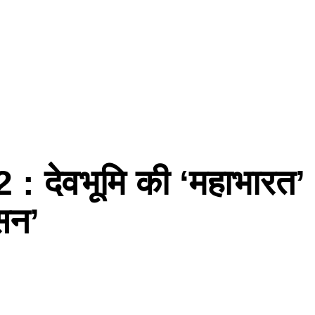
 : देवभूमि की ‘महाभारत’
ासन’