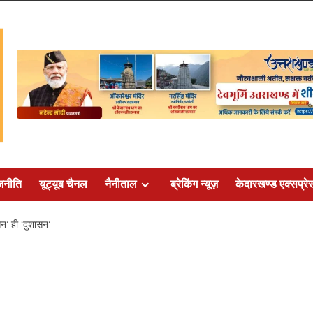
जनीति
यूट्यूब चैनल
नैनीताल
ब्रेकिंग न्यूज़
केदारखण्ड एक्सप्रे
सन’ ही ‘दुशासन’