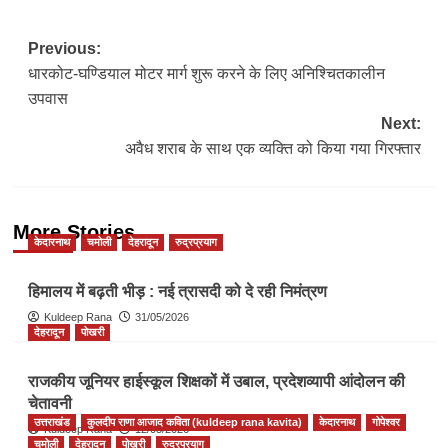
Post
Previous:
धारकोट-घण्डियाल मोटर मार्ग शुरू करने के लिए अनिश्चितकालीन
navigation
उपवास
Next:
अवैध शराब के साथ एक व्यक्ति को किया गया गिरफ्तार
More Stories
केदारनाथ
चमोली
देहरादून
रुद्रप्रयाग
हिमालय में बढ़ती भीड़ : नई त्रासदी को दे रही निमंत्रण
Kuldeep Rana
31/05/2026
देहरादून
पोखरी
राजकीय जूनियर हाईस्कूल शिक्षकों में उबाल, प्रदेशव्यापी आंदोलन की
चेतावनी
उत्तराखंड
कुलदीप राणा आजाद कविता (kuldeep rana kavita)
केदारनाथ
गोपेश्वर
Kuldeep Rana
12/05/2026
चमोली
देहरादून
पोखरी
रुद्रप्रयाग