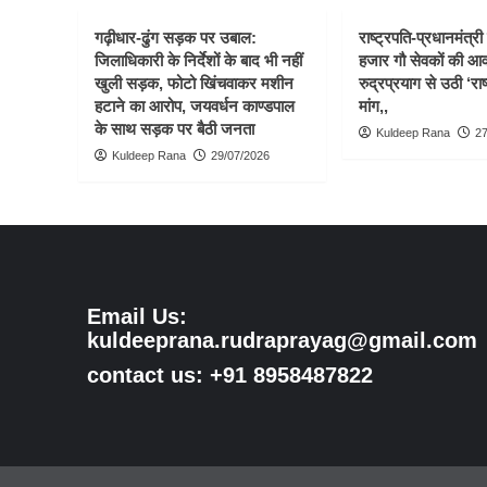
गढ़ीधार-ढुंग सड़क पर उबाल:
राष्ट्रपति-प्रधानमंत्र
जिलाधिकारी के निर्देशों के बाद भी नहीं
हजार गौ सेवकों की आ
खुली सड़क, फोटो खिंचवाकर मशीन
रुद्रप्रयाग से उठी ‘राष
हटाने का आरोप, जयवर्धन काण्डपाल
मांग,,
के साथ सड़क पर बैठी जनता
Kuldeep Rana
27
Kuldeep Rana
29/07/2026
Email Us:
kuldeeprana.rudraprayag@gmail.com
contact us: +91 8958487822